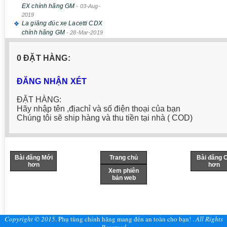
EX chính hãng GM
-
03-Aug-
2019
La giăng đúc xe Lacetti CDX
chính hãng GM
-
28-Mar-2019
0 ĐẶT HÀNG:
ĐĂNG NHẬN XÉT
ĐẶT HÀNG:
Hãy nhập tên ,địachỉ và số điện thoại của bạn
Chúng tôi sẽ ship hàng và thu tiền tại nhà ( COD)
Bài đăng Mới
Trang chủ
Bài đăng 
hơn
hơn
Xem phiên
bản web
Copyright © 2015
.
Phụ tùng chính hãng mang đến an toàn cho bạn!
.
All Rights
Reserved