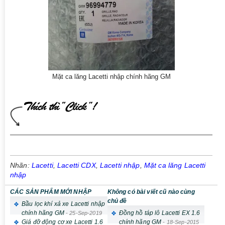
Mặt ca lăng Lacetti nhập chính hãng GM
Nhãn:
Lacetti
,
Lacetti CDX
,
Lacetti nhập
,
Mặt ca lăng Lacetti
nhập
CÁC SẢN PHẨM MỚI NHẬP
Không có bài viết cũ nào cùng
chủ đề
Bầu lọc khí xả xe Lacetti nhập
chính hãng GM
Đồng hồ táp lô Lacetti EX 1.6
-
25-Sep-2019
Giá đỡ động cơ xe Lacetti 1.6
chính hãng GM
-
18-Sep-2015