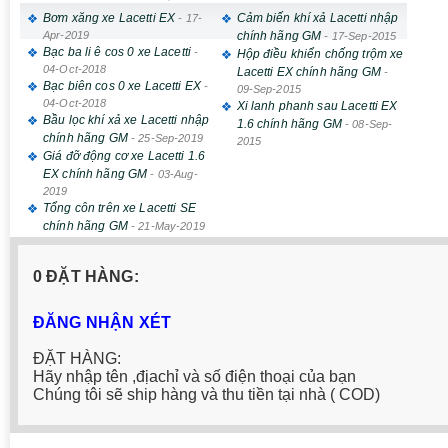
Bơm xăng xe Lacetti EX
Cảm biến khí xả Lacetti nhập
-
17-
Apr-2019
chính hãng GM
-
17-Sep-2015
Bạc ba li ê cos 0 xe Lacetti
-
Hộp điều khiển chống trộm xe
04-Oct-2018
Lacetti EX chính hãng GM
-
Bạc biên cos 0 xe Lacetti EX
-
09-Sep-2015
04-Oct-2018
Xi lanh phanh sau Lacetti EX
Bầu lọc khí xả xe Lacetti nhập
1.6 chính hãng GM
-
08-Sep-
chính hãng GM
-
25-Sep-2019
2015
Giá đỡ động cơ xe Lacetti 1.6
EX chính hãng GM
-
03-Aug-
2019
Tổng côn trên xe Lacetti SE
chính hãng GM
-
21-May-2019
0 ĐẶT HÀNG:
ĐĂNG NHẬN XÉT
ĐẶT HÀNG:
Hãy nhập tên ,địachỉ và số điện thoại của bạn
Chúng tôi sẽ ship hàng và thu tiền tại nhà ( COD)