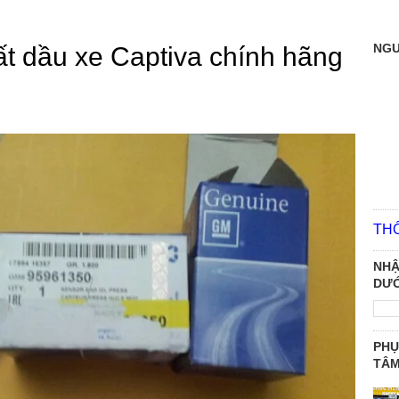
NGƯ
ất dầu xe Captiva chính hãng
TH
NHẬ
DƯỚ
PHỤ
TÂ