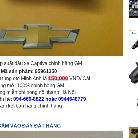
p suất dầu xe Captiva chính hãng GM
Mã sản phẩm:
95961350
150,000
ụ tùng oto Minh Anh là
VND/ Cái
ng mới 100% chính hãng GM
ng miễn phí trong nội thành Hà Nội
iên hệ:
094-669-8822 hoặc 0944648779
am kết bán hàng chính hãng
BẤM VÀO ĐÂY ĐẶT HÀNG