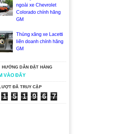
ngoài xe Chevrolet
Colorado chính hãng
GM
Thùng xăng xe Lacetti
liên doanh chính hãng
GM
 HƯỚNG DẪN ĐẶT HÀNG
M VÀO ĐÂY
LƯỢT ĐÃ TRUY CẬP
1
5
1
9
6
7