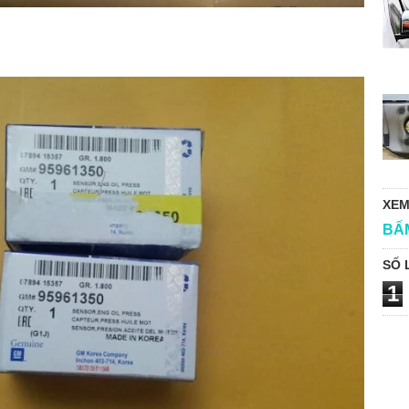
XEM
BẤ
SỐ 
1