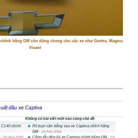
a chính hãng GM còn dùng chung cho các xe như Gentra, Magnus 2.0,
Vivant
suất dầu xe Captiva
Không có bài viết mới nào cùng chủ đề
a C140 chính
Rô tuyn cân bằng sau xe Captiva chính hãng
GM
-
23-Feb-2016
Công tắc đèn lùi xe Captiva chính hãng GM
-
20-Aug-2020
-
23-