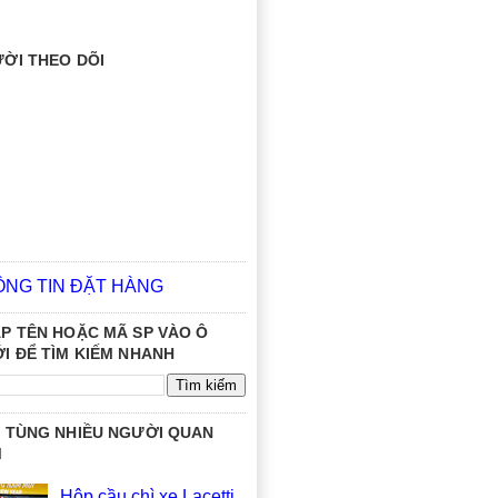
ỜI THEO DÕI
ÔNG TIN ĐẶT HÀNG
P TÊN HOẶC MÃ SP VÀO Ô
I ĐỂ TÌM KIẾM NHANH
 TÙNG NHIỀU NGƯỜI QUAN
M
Hộp cầu chì xe Lacetti