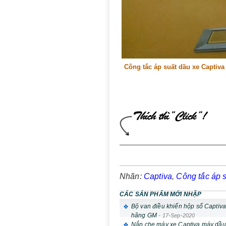
Công tắc áp suất dầu xe Captiv
Nhãn:
Captiva
,
Công tắc áp 
CÁC SẢN PHẨM MỚI NHẬP
Bộ van điều khiển hộp số Captiv
hãng GM
-
17-Sep-2020
Nắp che máy xe Captiva máy dầu