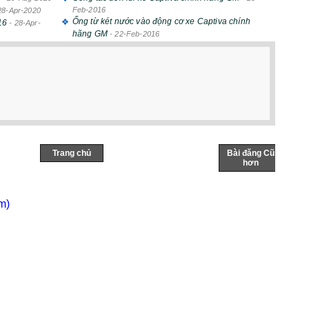
Feb-2016
28-Apr-2020
Ống từ két nước vào động cơ xe Captiva chính
16
-
28-Apr-
hãng GM
-
22-Feb-2016
Trang chủ
Bài đăng Cũ
hơn
m)