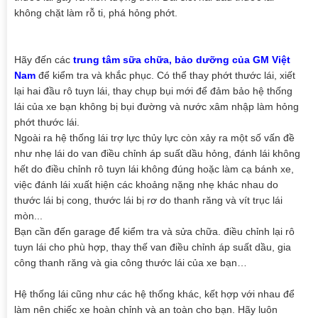
không chặt làm rỗ ti, phá hỏng phớt.
Hãy đến các
trung tâm sữa chữa, bảo dưỡng của GM Việt
Nam
để kiểm tra và khắc phục. Có thể thay phớt thước lái, xiết
lại hai đầu rô tuyn lái, thay chụp bụi mới để đảm bảo hệ thống
lái của xe bạn không bị bụi đường và nước xâm nhập làm hỏng
phớt thước lái.
Ngoài ra hệ thống lái trợ lực thủy lực còn xảy ra một số vấn đề
như nhẹ lái do van điều chỉnh áp suất dầu hỏng, đánh lái không
hết do điều chỉnh rô tuyn lái không đúng hoặc làm cạ bánh xe,
việc đánh lái xuất hiện các khoảng nặng nhẹ khác nhau do
thước lái bị cong, thước lái bị rơ do thanh răng và vít trục lái
mòn...
Bạn cần đến garage để kiểm tra và sửa chữa. điều chỉnh lại rô
tuyn lái cho phù hợp, thay thế van điều chỉnh áp suất dầu, gia
công thanh răng và gia công thước lái của xe bạn…
Hệ thống lái cũng như các hệ thống khác, kết hợp với nhau để
làm nên chiếc xe hoàn chỉnh và an toàn cho bạn. Hãy luôn