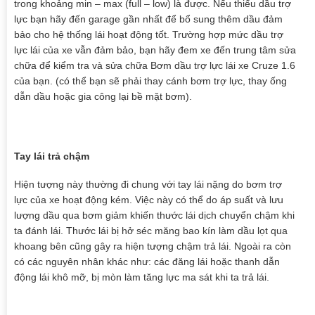
trong khoảng min – max (full – low) là được. Nếu thiếu dầu trợ
lực bạn hãy đến garage gần nhất để bổ sung thêm dầu đảm
bảo cho hệ thống lái hoạt động tốt. Trường hợp mức dầu trợ
lực lái của xe vẫn đảm bảo, bạn hãy đem xe đến trung tâm sửa
chữa để kiểm tra và sửa chữa Bơm dầu trợ lực lái xe Cruze 1.6
của bạn. (có thể bạn sẽ phải thay cánh bơm trợ lực, thay ống
dẫn dầu hoặc gia công lại bề mặt bơm).
Tay lái trả chậm
Hiện tượng này thường đi chung với tay lái nặng do bơm trợ
lực của xe hoạt động kém. Việc này có thể do áp suất và lưu
lượng dầu qua bơm giảm khiến thước lái dịch chuyển chậm khi
ta đánh lái. Thước lái bị hở séc măng bao kín làm dầu lọt qua
khoang bên cũng gây ra hiện tượng chậm trả lái. Ngoài ra còn
có các nguyên nhân khác như: các đăng lái hoặc thanh dẫn
động lái khô mỡ, bị mòn làm tăng lực ma sát khi ta trả lái.