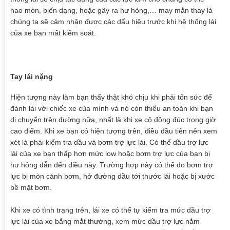
hao mòn, biến dạng, hoặc gây ra hư hỏng,… may mắn thay là
chúng ta sẽ cảm nhận được các dấu hiệu trước khi hệ thống lái
của xe bạn mất kiểm soát.
Tay lái nặng
Hiện tượng này làm bạn thấy thật khó chịu khi phải tốn sức để
đánh lái với chiếc xe của mình và nó còn thiếu an toàn khi bạn
di chuyển trên đường nữa, nhất là khi xe cộ đông đúc trong giờ
cao điểm. Khi xe bạn có hiện tượng trên, điều đầu tiên nên xem
xét là phải kiểm tra dầu và bơm trợ lực lái. Có thể dầu trợ lực
lái của xe bạn thấp hơn mức low hoặc bơm trợ lực của bạn bị
hư hỏng dẫn đến điều này. Trường hợp này có thể do bơm trợ
lực bị mòn cánh bơm, hở đường dầu tới thước lái hoặc bị xước
bề mặt bơm.
Khi xe có tình trạng trên, lái xe có thể tự kiểm tra mức dầu trợ
lực lái của xe bẳng mắt thường, xem mức dầu trợ lực nằm