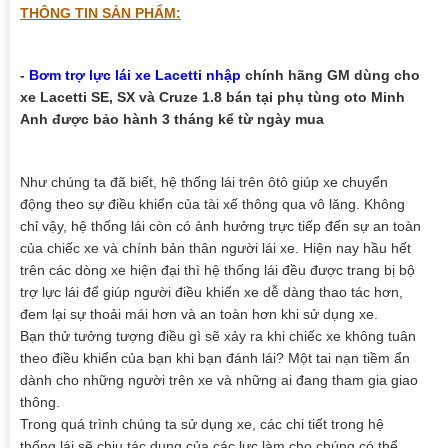
THÔNG TIN SẢN PHẨM:
-
Bơm trợ lực lái xe Lacetti nhập
chính hãng GM dùng cho
xe Lacetti SE, SX và Cruze 1.8 bán tại phụ tùng oto Minh
Anh được bảo hành 3 tháng kể từ ngày mua
Như chúng ta đã biết, hệ thống lái trên ôtô giúp xe chuyển
động theo sự điều khiển của tài xế thông qua vô lăng. Không
chỉ vậy, hệ thống lái còn có ảnh hưởng trực tiếp đến sự an toàn
của chiếc xe và chính bản thân người lái xe. Hiện nay hầu hết
trên các dòng xe hiện đại thì hệ thống lái đều được trang bị bộ
trợ lực lái để giúp người điều khiển xe dễ dàng thao tác hơn,
đem lại sự thoải mái hơn và an toàn hơn khi sử dụng xe.
Bạn thử tưởng tượng điều gì sẽ xảy ra khi chiếc xe không tuân
theo điều khiển của bạn khi bạn đánh lái? Một tai nạn tiềm ẩn
dành cho những người trên xe và những ai đang tham gia giao
thông.
Trong quá trình chúng ta sử dụng xe, các chi tiết trong hệ
thống lái sẽ chịu tác dụng của các lực làm cho chúng có thể