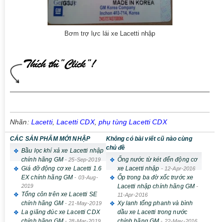
Bơm trợ lực lái xe Lacetti nhập
Nhãn:
Lacetti
,
Lacetti CDX
,
phụ tùng Lacetti CDX
CÁC SẢN PHẨM MỚI NHẬP
Không có bài viết cũ nào cùng
chủ đề
Bầu lọc khí xả xe Lacetti nhập
chính hãng GM
Ống nước từ két đến động cơ
-
25-Sep-2019
Giá đỡ động cơ xe Lacetti 1.6
xe Lacetti nhập
-
12-Apr-2016
EX chính hãng GM
Ốp trong ba đờ xốc trước xe
-
03-Aug-
2019
Lacetti nhập chính hãng GM
-
Tổng côn trên xe Lacetti SE
11-Apr-2016
chính hãng GM
Xy lanh tổng phanh và bình
-
21-May-2019
La giăng đúc xe Lacetti CDX
dầu xe Lacetti trong nước
chính hãng GM
chính hãng GM
-
28-Mar-2019
-
22-May-2016