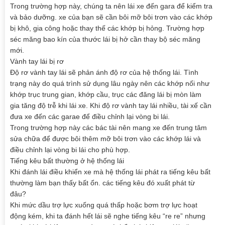
Trong trường hợp này, chúng ta nên lái xe đến gara để kiểm tra
và bảo dưỡng. xe của bạn sẽ cần bôi mỡ bôi trơn vào các khớp
bị khô, gia công hoặc thay thế các khớp bị hỏng. Trường hợp
séc măng bao kín của thước lái bị hở cần thay bộ séc măng
mới.
Vành tay lái bị rơ
Độ rơ vành tay lái sẽ phản ánh độ rơ của hệ thống lái. Tình
trạng này do quá trình sử dụng lâu ngày nên các khớp nối như
khớp trục trung gian, khớp cầu, trục các đăng lái bị mòn làm
gia tăng độ trễ khi lái xe. Khi độ rơ vành tay lái nhiều, tài xế cần
đưa xe đến các garae để điều chỉnh lại vòng bi lái.
Trong trường hợp này các bác tài nên mang xe đến trung tâm
sửa chữa để được bôi thêm mỡ bôi trơn vào các khớp lái và
điều chỉnh lại vòng bi lái cho phù hợp.
Tiếng kêu bất thường ở hệ thống lái
Khi đánh lái điều khiển xe mà hệ thống lái phát ra tiếng kêu bất
thường làm bạn thấy bất ổn. các tiếng kêu đó xuất phát từ
đâu?
Khi mức dầu trợ lực xuống quá thấp hoặc bơm trợ lực hoạt
động kém, khi ta đánh hết lái sẽ nghe tiếng kêu “re re” nhưng