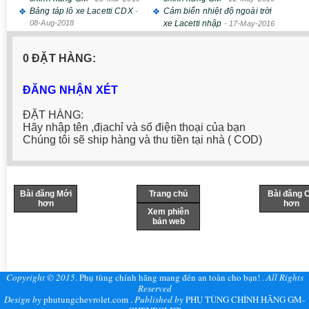
Bảng táp lô xe Lacetti CDX
Cảm biến nhiệt độ ngoài trời
-
08-Aug-2018
xe Lacetti nhập
-
17-May-2016
0 ĐẶT HÀNG:
ĐĂNG NHẬN XÉT
ĐẶT HÀNG:
Hãy nhập tên ,địachỉ và số điện thoại của bạn
Chúng tôi sẽ ship hàng và thu tiền tại nhà ( COD)
Bài đăng Mới
Trang chủ
Bài đăng 
hơn
hơn
Xem phiên
bản web
Copyright © 2015
.
Phụ tùng chính hãng mang đến an toàn cho bạn!
.
All Rights
Reserved
Design by
phutungchevrolet.com
.
Published by
PHỤ TÙNG CHÍNH HÃNG GM-