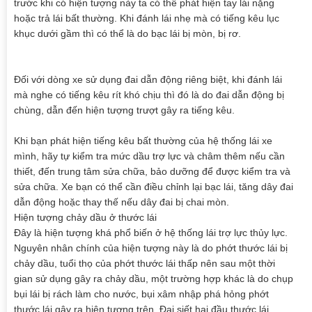
trước khi có hiện tượng này ta có thể phát hiện tay lái nặng
hoặc trả lái bất thường. Khi đánh lái nhẹ mà có tiếng kêu lục
khục dưới gầm thì có thể là do bạc lái bị mòn, bị rơ.
Đối với dòng xe sử dụng đai dẫn động riêng biệt, khi đánh lái
mà nghe có tiếng kêu rít khó chịu thì đó là do đai dẫn động bị
chùng, dẫn đến hiện tượng trượt gây ra tiếng kêu.
Khi bạn phát hiện tiếng kêu bất thường của hệ thống lái xe
mình, hãy tự kiểm tra mức dầu trợ lực và châm thêm nếu cần
thiết, đến trung tâm sửa chữa, bảo dưỡng để được kiểm tra và
sửa chữa. Xe bạn có thể cần điều chỉnh lại bạc lái, tăng dây đai
dẫn động hoặc thay thế nếu dây đai bị chai mòn.
Hiện tượng chảy dầu ở thước lái
Đây là hiện tượng khá phổ biến ở hệ thống lái trợ lực thủy lực.
Nguyên nhân chính của hiện tượng này là do phớt thước lái bị
chảy dầu, tuổi thọ của phớt thước lái thấp nên sau một thời
gian sử dụng gây ra chảy dầu, một trường hợp khác là do chụp
bụi lái bị rách làm cho nước, bụi xâm nhập phá hỏng phớt
thước lái gây ra hiên tượng trên. Đai siết hai đầu thước lái