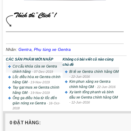
Nhãn:
Gentra
,
Phụ tùng xe Gentra
CÁC SẢN PHẨM MỚI NHẬP
Không có bài viết cũ nào cùng
chủ đề
Cơ cấu khóa cửa xe Gentra
chính hãng
Bi tê xe Gentra chính hãng GM
-
07-Dec-2019
Lốc điều hòa xe Gentra chính
-
22-Jun-2016
Kim phun xăng xe Gentra
hãng GM
-
19-Nov-2019
chính hãng GM
-
22-Jun-2016
Tay gạt mưa xe Gentra chính
Xy lanh tổng phanh và bình
hãng GM
-
19-Nov-2019
dầu xe Gentra chính hãng GM
Ống ga điều hòa từ lốc đến
-
12-Jun-2016
giàn nóng xe Gentra
-
16-Oct-
2018
0 ĐẶT HÀNG: