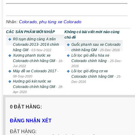
Nhãn:
Colorado
,
phụ tùng xe Colorado
CÁC SẢN PHẨM MỚI NHẬP
Không có bài viết mới nào cùng
chủ đề
Rô tuyn đứng càng A trên
Colorado 2013- 2016 chính
Guốc phanh sau xe Colorado
hãng GM
chính hãng GM
-
03-Nov-2022
-
25-Dec-2016
Xương phanh trước xe
Lõi lọc gió điều hòa xe
Colorado chính hãng GM
Colorado chính hãng
-
16-
-
25-Dec-
Jul-2022
2016
Máy đề xe Colorado 2017
Lõi lọc gió động cơ xe
-
08-Sep-2020
Colorado chính hãng GM
-
25-
Hướng gió két nước xe
Dec-2016
Colorado chính hãng GM
-
28-
Apr-2020
0 ĐẶT HÀNG:
ĐĂNG NHẬN XÉT
ĐẶT HÀNG: