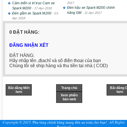
Cảm biến vị trí trục Cam xe
2017
Đèn hậu xe Spark M200 chính
Spark M200
-
17-Apr-2018
hãng GM
-
11-Apr-2017
Đèn gầm xe Spark M200
-
03-
Apr-2018
0 ĐẶT HÀNG:
ĐĂNG NHẬN XÉT
ĐẶT HÀNG:
Hãy nhập tên ,địachỉ và số điện thoại của bạn
Chúng tôi sẽ ship hàng và thu tiền tại nhà ( COD)
Bài đăng Mới
Trang chủ
Bài đăng 
hơn
hơn
Xem phiên
bản web
Copyright © 2015
.
Phụ tùng chính hãng mang đến an toàn cho bạn!
.
All Rights
Reserved