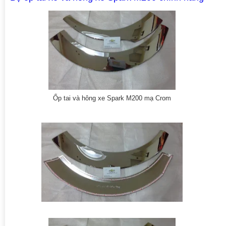
Ốp tai và hông xe Spark M200 mạ Crom