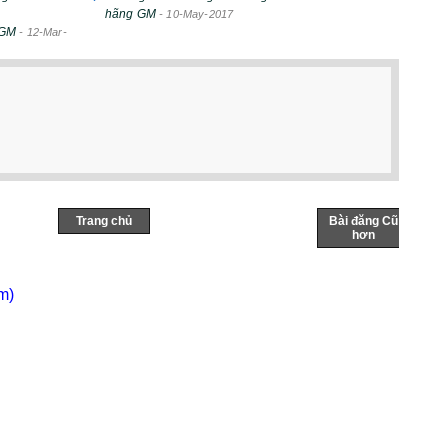
hãng GM
-
10-May-2017
 GM
-
12-Mar-
Trang chủ
Bài đăng Cũ
hơn
m)