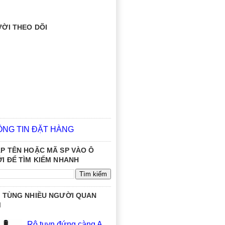
ỜI THEO DÕI
ÔNG TIN ĐẶT HÀNG
P TÊN HOẶC MÃ SP VÀO Ô
I ĐỂ TÌM KIẾM NHANH
 TÙNG NHIỀU NGƯỜI QUAN
M
Rô tuyn đứng càng A