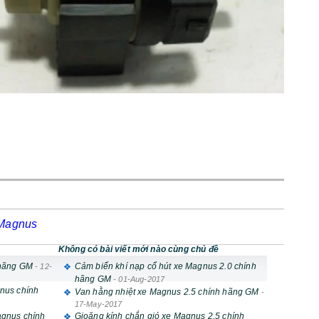
 Magnus
Không có bài viết mới nào cùng chủ đề
 hãng GM
Cảm biến khí nạp cổ hút xe Magnus 2.0 chính
-
12-
hãng GM
-
01-Aug-2017
nus chính
Van hằng nhiệt xe Magnus 2.5 chính hãng GM
-
17-May-2017
agnus chính
Gioăng kính chắn gió xe Magnus 2.5 chính