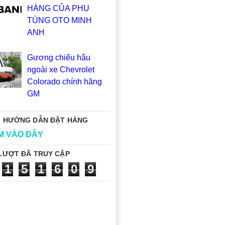
HÀNG CỦA PHỤ
TÙNG OTO MINH
ANH
Gương chiếu hậu
ngoài xe Chevrolet
Colorado chính hãng
GM
 HƯỚNG DẪN ĐẶT HÀNG
M VÀO ĐÂY
LƯỢT ĐÃ TRUY CẬP
1
5
1
6
0
9