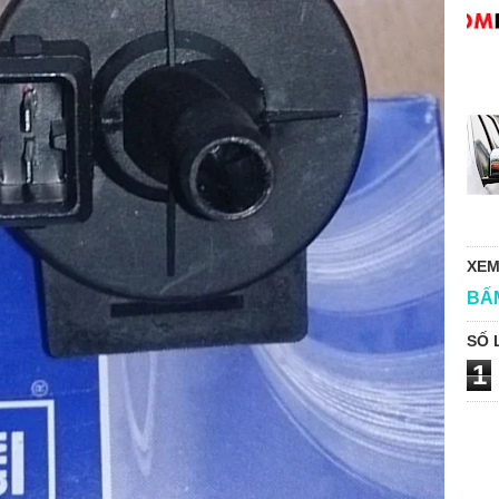
XEM
BẤ
SỐ 
1