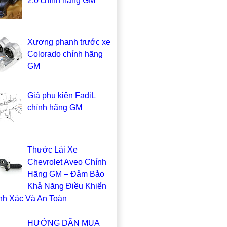
2.0 chính hãng GM
Xương phanh trước xe
Colorado chính hãng
GM
Giá phụ kiện FadiL
chính hãng GM
Thước Lái Xe
Chevrolet Aveo Chính
Hãng GM – Đảm Bảo
Khả Năng Điều Khiển
nh Xác Và An Toàn
HƯỚNG DẪN MUA