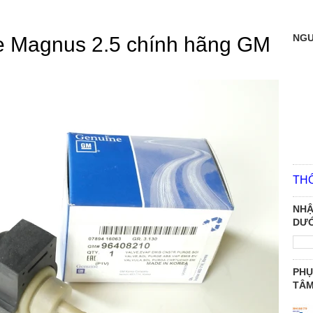
NGƯ
e Magnus 2.5 chính hãng GM
TH
NHẬ
DƯỚ
PHỤ
TÂ