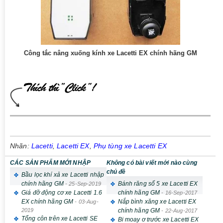
Công tắc nâng xuống kính xe Lacetti EX chính hãng GM
Nhãn:
Lacetti
,
Lacetti EX
,
Phụ tùng xe Lacetti EX
CÁC SẢN PHẨM MỚI NHẬP
Không có bài viết mới nào cùng
chủ đề
Bầu lọc khí xả xe Lacetti nhập
chính hãng GM
Bánh răng số 5 xe Lacetti EX
-
25-Sep-2019
Giá đỡ động cơ xe Lacetti 1.6
chính hãng GM
-
16-Sep-2017
EX chính hãng GM
Nắp bình xăng xe Lacetti EX
-
03-Aug-
2019
chính hãng GM
-
22-Aug-2017
Tổng côn trên xe Lacetti SE
Bi moay ơ trước xe Lacetti EX