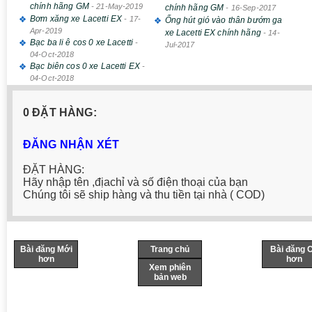
chính hãng GM
-
21-May-2019
chính hãng GM
-
16-Sep-2017
Bơm xăng xe Lacetti EX
-
17-
Ống hút gió vào thân bướm ga
Apr-2019
xe Lacetti EX chính hãng
-
14-
Bạc ba li ê cos 0 xe Lacetti
-
Jul-2017
04-Oct-2018
Bạc biên cos 0 xe Lacetti EX
-
04-Oct-2018
0 ĐẶT HÀNG:
ĐĂNG NHẬN XÉT
ĐẶT HÀNG:
Hãy nhập tên ,địachỉ và số điện thoại của bạn
Chúng tôi sẽ ship hàng và thu tiền tại nhà ( COD)
Bài đăng Mới
Trang chủ
Bài đăng 
hơn
hơn
Xem phiên
bản web