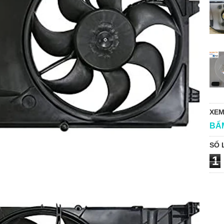
XEM
BẤ
SỐ 
1