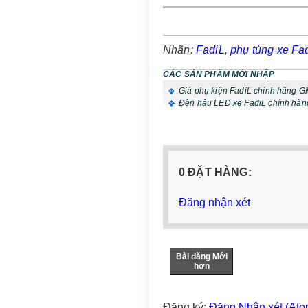
Nhãn:
FadiL
,
phụ tùng xe Fad
CÁC SẢN PHẨM MỚI NHẬP
Giá phụ kiện FadiL chính hãng 
Đèn hậu LED xe FadiL chính hãn
0 ĐẶT HÀNG:
Đăng nhận xét
Bài đăng Mới
hơn
Đăng ký:
Đăng Nhận xét (Ato