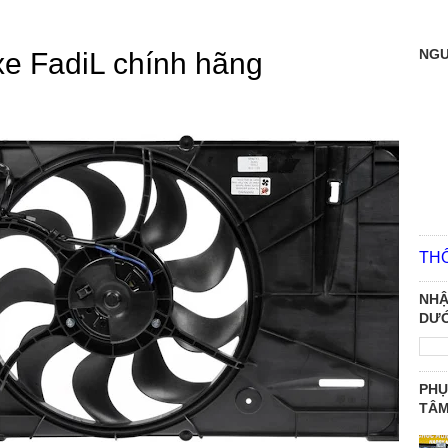
NGƯ
xe FadiL chính hãng
TH
NHẬ
DƯỚ
PHỤ
TÂ