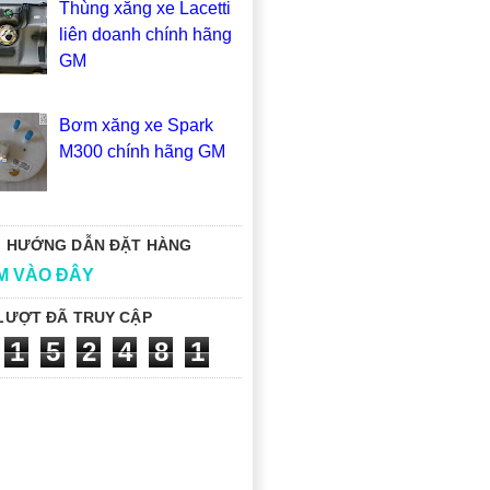
Thùng xăng xe Lacetti
liên doanh chính hãng
GM
Bơm xăng xe Spark
M300 chính hãng GM
 HƯỚNG DẪN ĐẶT HÀNG
M VÀO ĐÂY
LƯỢT ĐÃ TRUY CẬP
1
5
2
4
8
1