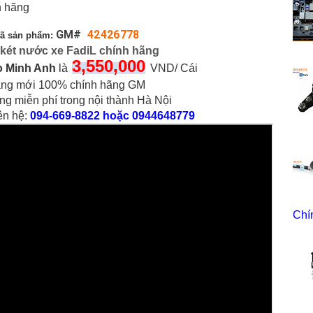
h hãng
GM#
42426778
ã sản phẩm:
 két nước xe FadiL chính hãng
3,55
0
,000
o Minh Anh
là
VND/ Cái
ng mới 100% chính hãng GM
ng miễn phí trong nội thành Hà Nội
iên hệ:
094-669-8822 hoặc 0944648779
Chí