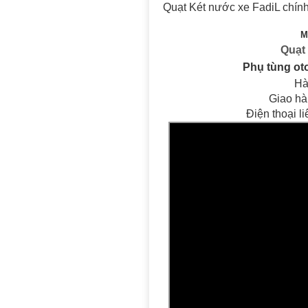
Quạt Két nước xe FadiL chín
M
Quạt
Phụ tùng ot
Hà
Giao hà
Điện thoại l