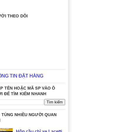
ỜI THEO DÕI
ÔNG TIN ĐẶT HÀNG
P TÊN HOẶC MÃ SP VÀO Ô
I ĐỂ TÌM KIẾM NHANH
 TÙNG NHIỀU NGƯỜI QUAN
M
Hộp cầu chì xe Lacetti