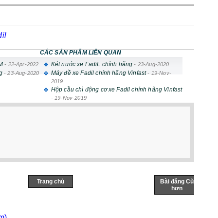
il
CÁC SẢN PHẨM LIÊN QUAN
GM
Két nước xe FadiL chính hãng
-
22-Apr-2022
-
23-Aug-2020
g
Máy đề xe Fadil chính hãng Vinfast
-
23-Aug-2020
-
19-Nov-
2019
Hộp cầu chì động cơ xe Fadil chính hãng Vinfast
-
19-Nov-2019
Trang chủ
Bài đăng Cũ
hơn
m)