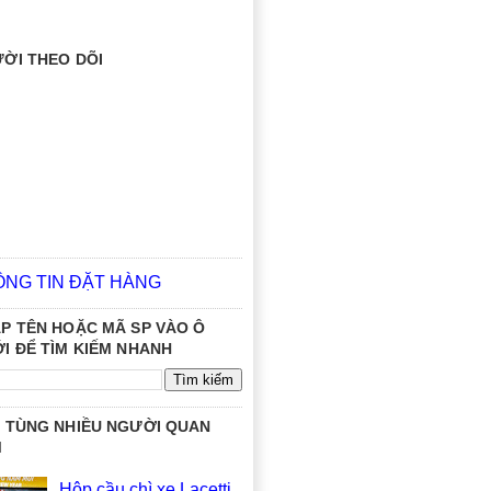
ỜI THEO DÕI
ÔNG TIN ĐẶT HÀNG
P TÊN HOẶC MÃ SP VÀO Ô
I ĐỂ TÌM KIẾM NHANH
 TÙNG NHIỀU NGƯỜI QUAN
M
Hộp cầu chì xe Lacetti