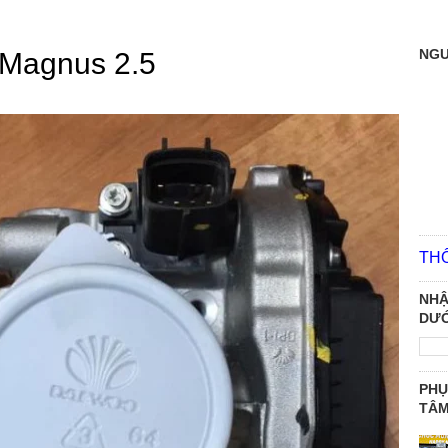
NGƯ
Magnus 2.5
TH
NHẬ
DƯỚ
PHỤ
TÂ