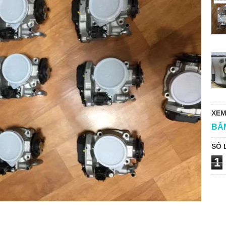
XEM
BẤ
SỐ 
1