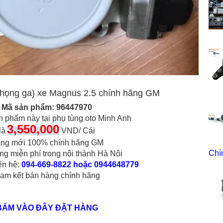
họng ga) xe Magnus 2.5 chính hãng GM
Mã sản phẩm:
96447970
n phẩm này tại phụ tùng oto Minh Anh
3,550,000
là
VND/ Cái
ng mới 100% chính hãng GM
Chí
ng miễn phí trong nội thành Hà Nội
iên hệ:
094-669-8822 hoặc 0944648779
am kết bán hàng chính hãng
BẤM VÀO ĐÂY ĐẶT HÀNG