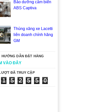
Bảo dưỡng cảm biến
ABS Captiva
Thùng xăng xe Lacetti
liên doanh chính hãng
GM
 HƯỚNG DẪN ĐẶT HÀNG
M VÀO ĐÂY
LƯỢT ĐÃ TRUY CẬP
1
5
2
5
5
0