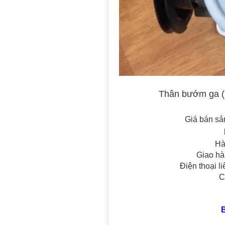
Thân bướm ga (
Giá bán sả
Hà
Giao hà
Điện thoại l
C