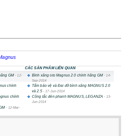
 Magnus
CÁC SẢN PHẨM LIÊN QUAN
 hãng GM
Bình xăng oto Magnus 2.0 chính hãng GM
-
12-
-
14-
Sep-2014
nus chính
Tấm bảo vệ và Đai đỡ bình xăng MAGNUS 2.0
và 2.5
-
17-Jun-2014
agnus chính
Công tắc đèn phanh MAGNUS, LEGANZA
-
13-
Jun-2014
 GM
-
12-Mar-