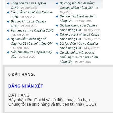
Tổng côn trên xe Captiva
Bộ công tắc đèn đi thẳng
C140
Captiva chính hãng GM
-
28-Apr-2020
-
11-
Công tắc chân phanh Captiva
May-2015
Đèn ốp trần Captiva chính
2016
-
28-Apr-2020
hãng GM
-
11-May-2015
Bầu lọc khí xả xe Captiva
Gioăng khung cửa Captiva
C140
-
21-Jun-2018
chính hãng GM
-
10-May-2015
Van trục cam xe Captiva C140
Tai xe Lacetti nhập và Cruze
-
06-Apr-2018
Bộ van điều khiển hộp số
chính hãng GM
-
05-May-2015
Captiva C140 chính hãng GM
Lõi lọc điều hòa xe Captiva
-
17-Sep-2020
chính hãng GM
-
24-Apr-2015
Nắp che máy xe Captiva máy
Cơ cấu chỉnh mặt gương
dầu
-
20-Aug-2020
chiếu hậu xe Captiva chính
hãng GM
-
06-Apr-2015
0 ĐẶT HÀNG:
ĐĂNG NHẬN XÉT
ĐẶT HÀNG:
Hãy nhập tên ,địachỉ và số điện thoại của bạn
Chúng tôi sẽ ship hàng và thu tiền tại nhà ( COD)