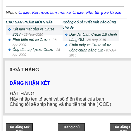
Nhãn:
Cruze
,
Két nước làm mát xe Cruze
,
Phụ tùng xe Cruze
CÁC SẢN PHẨM MỚI NHẬP
Không có bài viết mới nào cùng
chủ đề
Két làm mát dầu xe Cruze
2017
Dây đai Cam Cruze 1.8 chính
-
13-Nov-2020
Phớt biến mô xe Cruze
hãng GM
-
28-
-
28-Aug-2015
Apr-2020
Chân máy xe Cruze số tự
Ống dầu trợ lực xe Cruze
-
28-
động chính hãng GM
-
07-Jul-
Apr-2020
2015
0 ĐẶT HÀNG:
ĐĂNG NHẬN XÉT
ĐẶT HÀNG:
Hãy nhập tên ,địachỉ và số điện thoại của bạn
Chúng tôi sẽ ship hàng và thu tiền tại nhà ( COD)
Bài đăng Mới
Trang chủ
Bài đăng 