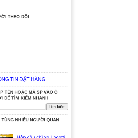
ỜI THEO DÕI
ÔNG TIN ĐẶT HÀNG
P TÊN HOẶC MÃ SP VÀO Ô
I ĐỂ TÌM KIẾM NHANH
 TÙNG NHIỀU NGƯỜI QUAN
M
Hộp cầu chì xe Lacetti