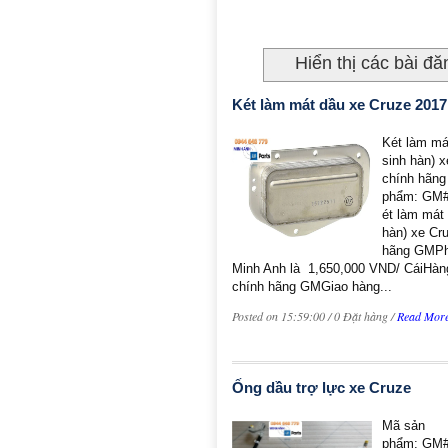
Hiển thị các bài đ
Két làm mát dầu xe Cruze 2017
Két làm mát
sinh hàn) 
chính hãn
phẩm: GM
ét làm mát 
hàn) xe Cr
hãng GMPh
Minh Anh là 1,650,000 VND/ CáiHà
chính hãng GMGiao hàng...
Posted on 15:59:00 / 0 Đặt hàng /
Read Mor
Ống dầu trợ lực xe Cruze
Mã sản
phẩm: GM#