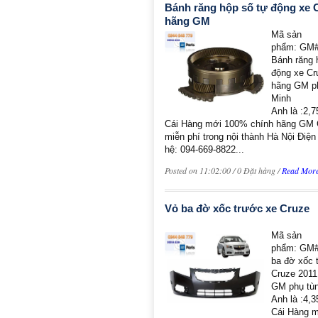
Bánh răng hộp số tự động xe 
hãng GM
Mã sản
phẩm: GM#
Bánh răng 
động xe Cr
hãng GM ph
Minh
Anh là :2,
Cái Hàng mới 100% chính hãng GM 
miễn phí trong nội thành Hà Nội Điện 
hệ: 094-669-8822...
Posted on 11:02:00 / 0 Đặt hàng /
Read Mor
Vỏ ba đờ xốc trước xe Cruze
Mã sản
phẩm: GM#
ba đờ xốc 
Cruze 2011
GM phụ tùn
Anh là :4,
Cái Hàng 