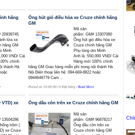
hính hãng
Ống hút gió điều hòa xe Cruze chính hãng
GM
Mã sản
 20939745
phẩm: GM# 13307080
ánh lửa xe
Ống hút gió điều hòa xe
nh hãng GM
Cruze chính hãng GM
to Minh
Phụ tùng oto Minh
0,000 VND/ Cái
Anh là :550,000 VND/ Cái
100% chính
Hàng mới 100% chính
ội thành Hà
hãng GM Giao hàng miễn phí trong nội thành Hà
 hoặc
Nội Điện thoại liên hệ: 094-669-8822 hoặc
0944648779 Cam...
e
Posted on 10:09:00 / 0 Đặt hàng /
Read More
ừ VTD) xe
Ống dầu côn trên xe Cruze chính hãng GM
Mã sản
Chí
 13504286
phẩm: GM# 96878217
hống trộm (
Ống dầu côn trên xe
D) xe Cruze
Cruze chính hãng GM