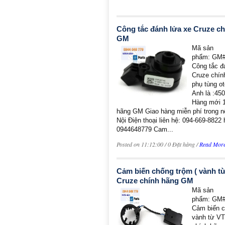
Công tắc đánh lửa xe Cruze c
GM
Mã sản
phẩm: GM#
Công tắc đ
Cruze chí
phụ tùng o
Anh là :45
Hàng mới 
hãng GM Giao hàng miễn phí trong n
Nội Điện thoại liên hệ: 094-669-8822
0944648779 Cam...
Posted on 11:12:00 / 0 Đặt hàng /
Read Mor
Cảm biến chống trộm ( vành t
Cruze chính hãng GM
Mã sản
phẩm: GM#
Cảm biến c
vành từ VT