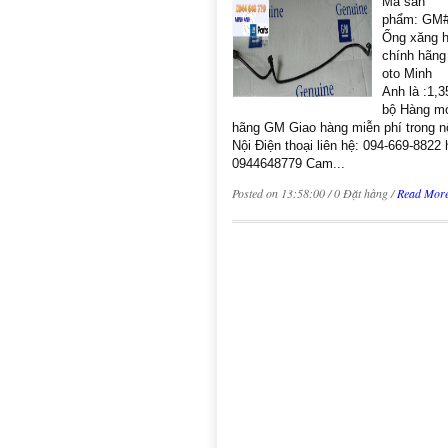
Mã sản
phẩm: GM#
Ống xăng h
chính hãng
oto Minh
Anh là :1,
bộ Hàng m
hãng GM Giao hàng miễn phí trong n
Nội Điện thoại liên hệ: 094-669-8822
0944648779 Cam...
Posted on 13:58:00 / 0 Đặt hàng /
Read Mor