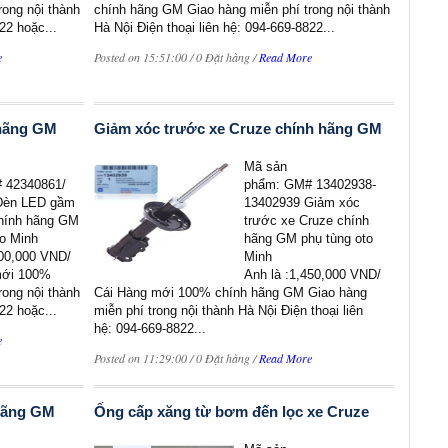
ong nội thành
chính hãng GM Giao hàng miễn phí trong nội thành
22 hoặc...
Hà Nội Điện thoại liên hệ: 094-669-8822...
e
Posted on 15:51:00 / 0 Đặt hàng /
Read More
 hãng GM
Giảm xóc trước xe Cruze chính hãng GM
Mã sản
 42340861/
phẩm: GM# 13402938-
Đèn LED gầm
13402939 Giảm xóc
hính hãng GM
trước xe Cruze chính
to Minh
hãng GM phụ tùng oto
500,000 VND/
Minh
mới 100%
Anh là :1,450,000 VND/
ong nội thành
Cái Hàng mới 100% chính hãng GM Giao hàng
22 hoặc...
miễn phí trong nội thành Hà Nội Điện thoại liên
hệ: 094-669-8822...
e
Posted on 11:29:00 / 0 Đặt hàng /
Read More
 hãng GM
Ống cấp xăng từ bơm đến lọc xe Cruze