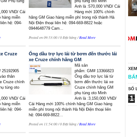
 GM Phụ tùng
phụ tùng oto Minh
Anh là :570,000 VND/ Cái
0,000 VND/ Cái
Hàng mới 100% chính
 hàng miễn
hãng GM Giao hàng miễn phí trong nội thành Hà
liên hệ: 094-
Nội Điện thoại liên hệ: 094-669-8822 hoặc
0944648779 Cam...
e
Posted on 09:53:00 / 0 Đặt hàng /
Read More
e Cruze
Ống dầu trợ lực lái từ bơm đến thước lái
xe Cruze chính hãng GM
Mã sản
XEM
 25192905
phẩm: GM# 13366823
vào thân
Ống dầu trợ lực lái từ
BẤ
e Cruze chính
bơm đến thước lái xe
ụ tùng oto
Cruze chính hãng GM
SỐ 
phụ tùng oto Minh
1
0,000 VND/ Cái
Anh là :3,150,000 VND/
 hàng miễn
Cái Hàng mới 100% chính hãng GM Giao hàng
liên hệ: 094-
miễn phí trong nội thành Hà Nội Điện thoại liên
hệ: 094-669-8822...
e
Posted on 11:54:00 / 0 Đặt hàng /
Read More