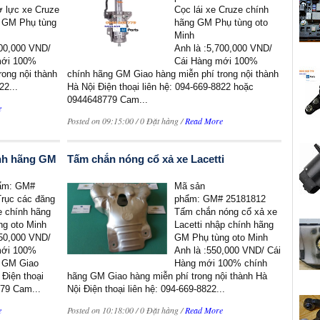
ợ lực xe Cruze
Cọc lái xe Cruze chính
 GM Phụ tùng
hãng GM Phụ tùng oto
Minh
00,000 VND/
Anh là :5,700,000 VND/
mới 100%
Cái Hàng mới 100%
ong nội thành
chính hãng GM Giao hàng miễn phí trong nội thành
22...
Hà Nội Điện thoại liên hệ: 094-669-8822 hoặc
0944648779 Cam...
e
Posted on 09:15:00 / 0 Đặt hàng /
Read More
ính hãng GM
Tấm chắn nóng cổ xả xe Lacetti
ẩm: GM#
Mã sản
rục các đăng
phẩm: GM# 25181812
e chính hãng
Tấm chắn nóng cổ xả xe
g oto Minh
Lacetti nhập chính hãng
750,000 VND/
GM Phụ tùng oto Minh
mới 100%
Anh là :550,000 VND/ Cái
g GM Giao
Hàng mới 100% chính
 Điện thoại
hãng GM Giao hàng miễn phí trong nội thành Hà
779 Cam...
Nội Điện thoại liên hệ: 094-669-8822...
e
Posted on 10:18:00 / 0 Đặt hàng /
Read More