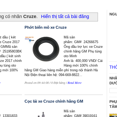
NGƯ
ăng có nhãn
Cruze
.
Hiển thị tất cả bài đăng
Phớt biến mô xe Cruze
 dầu ( két
Mã sản
xe Cruze 2017
phẩm: GM# 24266675
g GMMã sản
Ống dầu trợ lực xe Cruze
# 25195803BK
chính hãng GM Phụ tùng
dầu ( két sinh
oto Minh
uze 2017 chính
Anh là 400,000 VND/ Cái
ụ tùng oto
Hàng mới 100% chính
TH
ng mới 100%
hãng GM Giao hàng miễn phí trong nội thành Hà
Nội Điện thoại liên hệ: 094-669-8822...
NHẬ
e
Posted on 09:44:00 / 0 Đặt hàng /
Read More
DƯỚ
Cọc lái xe Cruze chính hãng GM
PHỤ
TÂ
Mã sản
 13301833
phẩm: GM# 39019161