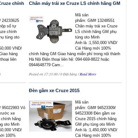
Cruze chính
Chân máy trái xe Cruze LS chính hãng GM
Mã sản
 24233625
phẩm: GM# 13248551
hộp số tự
Chân máy trái xe Cruze
uze chính
LS chính hãng GM phụ
ụ tùng oto
tùng oto Minh
Anh là :1,550,000 VND/
750,000 VND/
Cái Hàng mới 100%
Giao hàng
chính hãng GM Giao hàng miễn phí trong nội thành
thoại liên
Hà Nội Điện thoại liên hệ: 094-669-8822 hoặc
0944648779 Cam...
e
Posted on 17:33:00 / 0 Đặt hàng /
Read More
Đèn gầm xe Cruze 2015
Mã sản
 95022993 Vỏ
phẩm: GM# 94523309/
trước xe
94523308 Đèn gầm xe
 chính hãng
Cruze 2015 chính hãng
g oto Minh
GM phụ tùng oto Minh
350,000 VND/
Anh là :1,450,000 VND/
mới 100%
Cái Hàng mới 100%