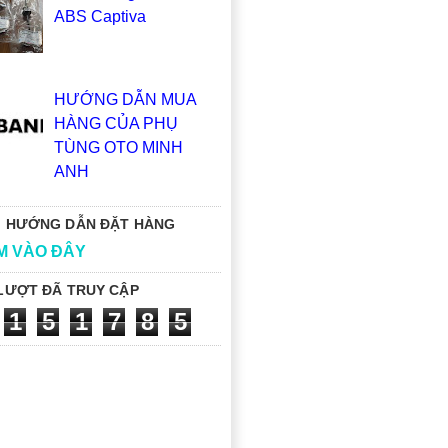
ABS Captiva
HƯỚNG DẪN MUA
HÀNG CỦA PHỤ
TÙNG OTO MINH
ANH
 HƯỚNG DẪN ĐẶT HÀNG
M VÀO ĐÂY
LƯỢT ĐÃ TRUY CẬP
1
5
1
7
8
5