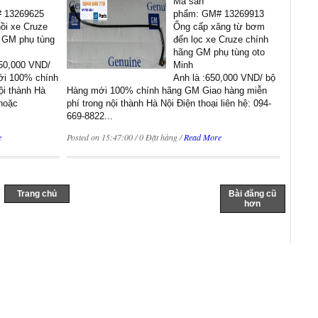
Mã sản
 13269625
phẩm: GM# 13269913
ồi xe Cruze
Ống cấp xăng từ bơm
 GM phụ tùng
đến lọc xe Cruze chính
hãng GM phụ tùng oto
350,000 VND/
Minh
ới 100% chính
Anh là :650,000 VND/ bộ
ội thành Hà
Hàng mới 100% chính hãng GM Giao hàng miễn
 hoặc
phí trong nội thành Hà Nội Điện thoại liên hệ: 094-
669-8822...
e
Posted on 15:47:00 / 0 Đặt hàng /
Read More
Trang chủ
Bài đăng cũ
hơn