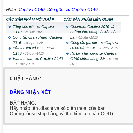
Nhãn:
Captiva C140
,
Đèn gầm xe Captiva C140
CÁC SẢN PHẨM MỚI NHẬP
CÁC SẢN PHẨM LIÊN QUAN
Tổng côn trên xe Captiva
Chevrolet Captiva 2016 và
C140
những tính năng cải tiến nổi
-
28-Apr-2020
Công tắc chân phanh Captiva
bật
-
01-Mar-2016
2016
Công tắc gạt mưa xe Captiva
-
28-Apr-2020
Bầu lọc khí xả xe Captiva
chính hãng GM
-
20-Nov-2015
C140
Rô tuyn lái ngoài xe Captiva
-
21-Jun-2018
Van trục cam xe Captiva C140
C140 chính hãng GM
-
10-Oct-
-
06-Apr-2018
2015
0 ĐẶT HÀNG:
ĐĂNG NHẬN XÉT
ĐẶT HÀNG:
Hãy nhập tên ,địachỉ và số điện thoại của bạn
Chúng tôi sẽ ship hàng và thu tiền tại nhà ( COD)