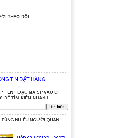
ỜI THEO DÕI
ÔNG TIN ĐẶT HÀNG
P TÊN HOẶC MÃ SP VÀO Ô
I ĐỂ TÌM KIẾM NHANH
 TÙNG NHIỀU NGƯỜI QUAN
M
Hộp cầu chì xe Lacetti