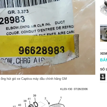
XEM
BẤ
SỐ 
1
 ống hút gió xe Captiva máy dầu chính hãng GM