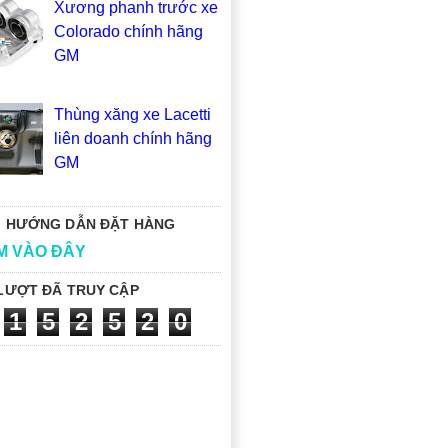
Xương phanh trước xe
Colorado chính hãng
GM
Thùng xăng xe Lacetti
liên doanh chính hãng
GM
 HƯỚNG DẪN ĐẶT HÀNG
M VÀO ĐÂY
LƯỢT ĐÃ TRUY CẬP
1
5
2
5
2
0