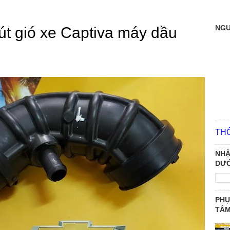
NGƯ
út gió xe Captiva máy dầu
TH
NHẬ
DƯỚ
PHỤ
TÂ