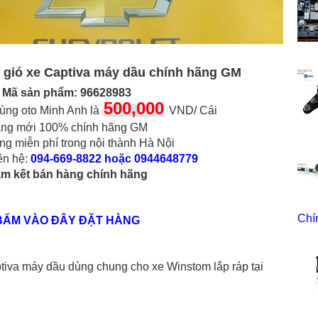
 gió xe Captiva máy dầu chính hãng GM
Mã sản phẩm: 96628983
500,000
tùng oto Minh Anh là
VND/ Cái
:
ng mới 100% chính hãng GM
ng miễn phí trong nội thành Hà Nội
iên hệ:
094-669-8822 hoặc 0944648779
m kết bán hàng chính hãng
Chí
BẤM VÀO ĐÂY ĐẶT HÀNG
ptiva máy dầu dùng chung cho xe Winstom lắp ráp tại