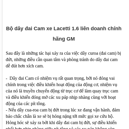
Bộ dây đai Cam xe Lacetti 1.6 liên doanh chính
hãng GM
Sau đây là những tác hại xảy ra của việc dây curoa (đai cam) bị
đứt, những điều cần quan tâm và phòng tránh do dây đai cam
dễ đút hơn xích cam.
- Dây đai Cam có nhiệm vụ rất quan trọng, bởi nó đóng vai
chính trong việc điều khiển hoạt động của động cơ, nhiệm vụ
của nó là truyền chuyển động từ trục cơ để làm quay trục cam
và điều khiển đóng mở các xu páp nhịp nhàng cùng với hoạt
động của các pít tông.
- Nếu dây cua-roa cam bị đứt trong lúc xe đang vận hành, đảm
bảo chắc chắn là xe sẽ bị hỏng nặng tới mức gọi xe cứu hộ.
Hỏng hóc sẽ xảy ra bởi khi dây đai cam bị đứt, sự điều khiển
phối hợp nhịp nhàng giữa pít-tông và các xu páp không còn