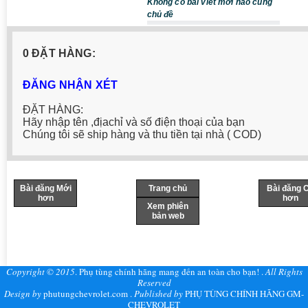
Không có bài viết mới nào cùng
chủ đề
0 ĐẶT HÀNG:
ĐĂNG NHẬN XÉT
ĐẶT HÀNG:
Hãy nhập tên ,địachỉ và số điện thoại của bạn
Chúng tôi sẽ ship hàng và thu tiền tại nhà ( COD)
Bài đăng Mới
Trang chủ
Bài đăng 
hơn
hơn
Xem phiên
bản web
Copyright © 2015
.
Phụ tùng chính hãng mang đến an toàn cho bạn!
.
All Rights
Reserved
Design by
phutungchevrolet.com
.
Published by
PHỤ TÙNG CHÍNH HÃNG GM-
CHEVROLET