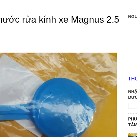
NGƯ
nước rửa kính xe Magnus 2.5
TH
NHẬ
DƯỚ
PHỤ
TÂ