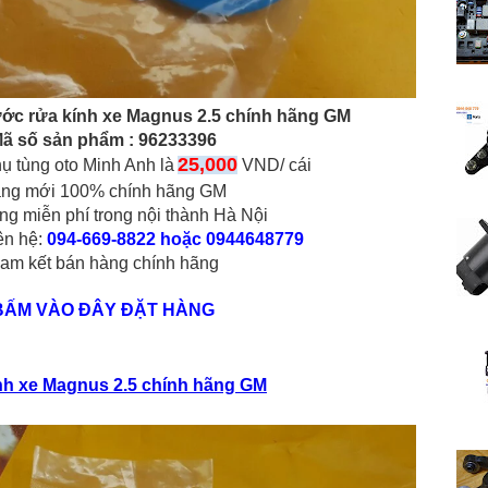
ớc rửa kính xe Magnus 2.5 chính hãng GM
ã số sản phẩm :
96233396
25,000
hụ tùng oto Minh Anh là
VND/ cái
ng mới 100% chính hãng GM
ng miễn phí trong nội thành Hà Nội
iên hệ:
094-669-8822 hoặc 0944648779
am kết bán hàng chính hãng
BẤM VÀO ĐÂY ĐẶT HÀNG
nh xe Magnus 2.5 chính hãng GM