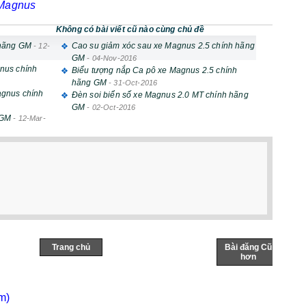
 Magnus
Không có bài viết cũ nào cùng chủ đề
 hãng GM
Cao su giảm xóc sau xe Magnus 2.5 chính hãng
-
12-
GM
-
04-Nov-2016
nus chính
Biểu tượng nắp Ca pô xe Magnus 2.5 chính
hãng GM
-
31-Oct-2016
agnus chính
Đèn soi biển số xe Magnus 2.0 MT chính hãng
GM
-
02-Oct-2016
 GM
-
12-Mar-
Trang chủ
Bài đăng Cũ
hơn
m)