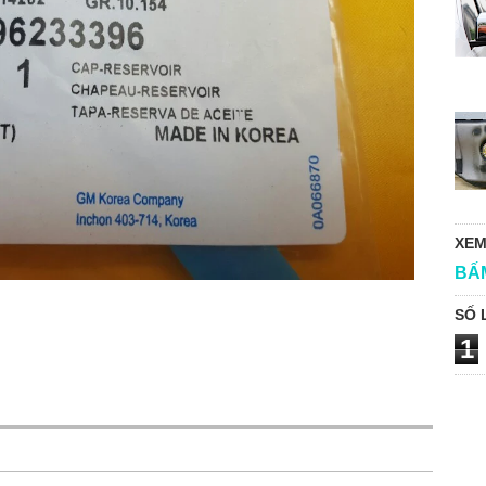
XEM
BẤ
SỐ 
1