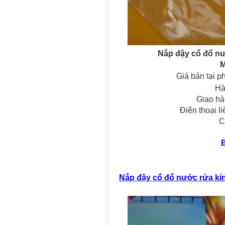
Nắp đậy cổ đổ nư
M
Giá bán tại p
Hà
Giao hà
Điện thoại l
C
Nắp đậy cổ đổ nước rửa kí