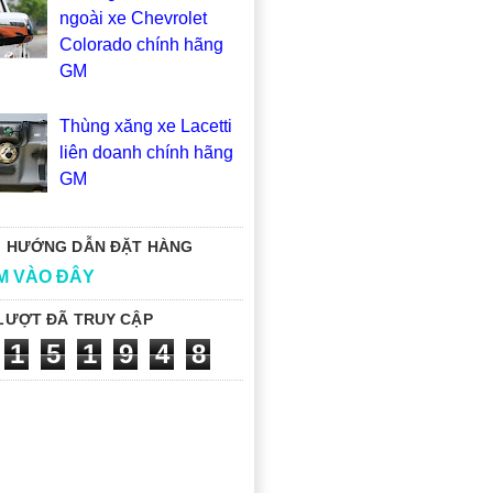
ngoài xe Chevrolet
Colorado chính hãng
GM
Thùng xăng xe Lacetti
liên doanh chính hãng
GM
 HƯỚNG DẪN ĐẶT HÀNG
M VÀO ĐÂY
LƯỢT ĐÃ TRUY CẬP
1
5
1
9
4
8