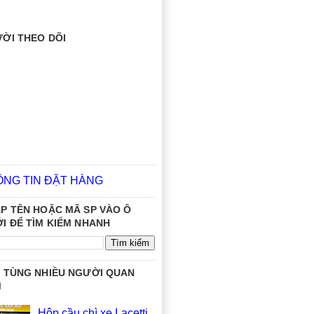
ỜI THEO DÕI
ÔNG TIN ĐẶT HÀNG
P TÊN HOẶC MÃ SP VÀO Ô
I ĐỂ TÌM KIẾM NHANH
 TÙNG NHIỀU NGƯỜI QUAN
M
Hộp cầu chì xe Lacetti