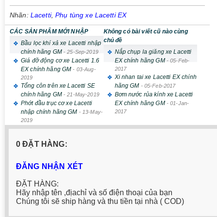
Nhãn:
Lacetti
,
Phụ tùng xe Lacetti EX
CÁC SẢN PHẨM MỚI NHẬP
Không có bài viết cũ nào cùng
chủ đề
Bầu lọc khí xả xe Lacetti nhập
chính hãng GM
Nắp chụp la giăng xe Lacetti
-
25-Sep-2019
Giá đỡ động cơ xe Lacetti 1.6
EX chính hãng GM
-
05-Feb-
EX chính hãng GM
2017
-
03-Aug-
Xi nhan tai xe Lacetti EX chính
2019
Tổng côn trên xe Lacetti SE
hãng GM
-
05-Feb-2017
chính hãng GM
Bơm nước rủa kính xe Lacetti
-
21-May-2019
Phớt đầu trục cơ xe Lacetti
EX chính hãng GM
-
01-Jan-
nhập chính hãng GM
2017
-
13-May-
2019
0 ĐẶT HÀNG:
ĐĂNG NHẬN XÉT
ĐẶT HÀNG:
Hãy nhập tên ,địachỉ và số điện thoại của bạn
Chúng tôi sẽ ship hàng và thu tiền tại nhà ( COD)