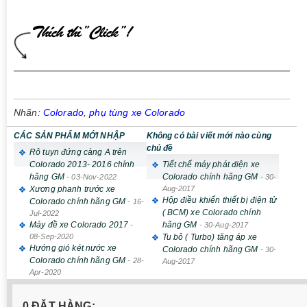
Nhãn:
Colorado
,
phụ tùng xe Colorado
CÁC SẢN PHẨM MỚI NHẬP
Không có bài viết mới nào cùng
chủ đề
Rô tuyn đứng càng A trên
Colorado 2013- 2016 chính
Tiết chế máy phát điện xe
hãng GM
Colorado chính hãng GM
-
03-Nov-2022
-
30-
Xương phanh trước xe
Aug-2017
Hộp điều khiển thiết bị điện tử
Colorado chính hãng GM
-
16-
( BCM) xe Colorado chính
Jul-2022
Máy đề xe Colorado 2017
hãng GM
-
-
30-Aug-2017
08-Sep-2020
Tu bô ( Turbo) tăng áp xe
Hướng gió két nước xe
Colorado chính hãng GM
-
30-
Colorado chính hãng GM
-
28-
Aug-2017
Apr-2020
0 ĐẶT HÀNG: