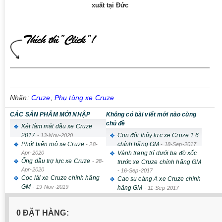
xuất tại Đức
Nhãn:
Cruze
,
Phụ tùng xe Cruze
CÁC SẢN PHẨM MỚI NHẬP
Không có bài viết mới nào cùng
chủ đề
Két làm mát dầu xe Cruze
2017
Con đội thủy lực xe Cruze 1.6
-
13-Nov-2020
Phớt biến mô xe Cruze
chính hãng GM
-
28-
-
18-Sep-2017
Apr-2020
Vành trang trí dưới ba đờ xốc
Ống dầu trợ lực xe Cruze
-
28-
trước xe Cruze chính hãng GM
Apr-2020
-
16-Sep-2017
Cọc lái xe Cruze chính hãng
Cao su càng A xe Cruze chính
GM
-
19-Nov-2019
hãng GM
-
11-Sep-2017
0 ĐẶT HÀNG: