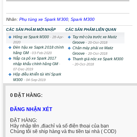
Nhãn:
Phụ tùng xe Spark M300
,
Spark M300
CÁC SẢN PHẨM MỚI NHẬP
CÁC SẢN PHẨM LIÊN QUAN
Hông xe Spark M300
Tay mở cửa trước xe Matiz
-
28-Apr-
2020
Groove
-
20-Oct-2018
Đèn hậu xe Saprk 2018 chính
Chân máy phải xe Matiz
hãng GM
-
03-Feb-2020
Groove
-
20-Oct-2018
Nắp ca pô xe Spark 2017
Thanh giá nóc xe Spark M300
nhập khẩu chính hãng GM
-
-
20-Oct-2018
07-Dec-2019
Hộp điều khiển túi khí Spark
M300
-
04-Sep-2019
0 ĐẶT HÀNG:
ĐĂNG NHẬN XÉT
ĐẶT HÀNG:
Hãy nhập tên ,địachỉ và số điện thoại của bạn
Chúng tôi sẽ ship hàng và thu tiền tại nhà ( COD)