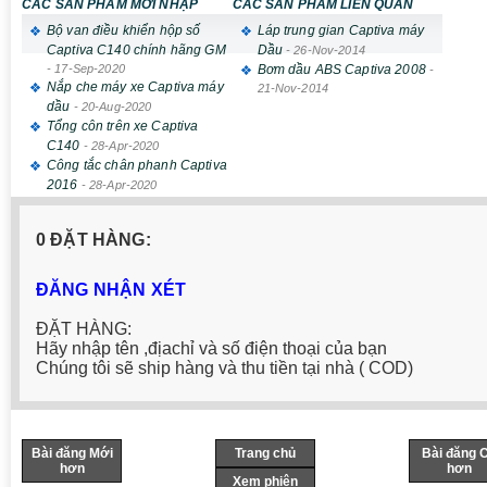
CÁC SẢN PHẨM MỚI NHẬP
CÁC SẢN PHẨM LIÊN QUAN
Bộ van điều khiển hộp số
Láp trung gian Captiva máy
Captiva C140 chính hãng GM
Dầu
-
26-Nov-2014
-
17-Sep-2020
Bơm dầu ABS Captiva 2008
-
Nắp che máy xe Captiva máy
21-Nov-2014
dầu
-
20-Aug-2020
Tổng côn trên xe Captiva
C140
-
28-Apr-2020
Công tắc chân phanh Captiva
2016
-
28-Apr-2020
0 ĐẶT HÀNG:
ĐĂNG NHẬN XÉT
ĐẶT HÀNG:
Hãy nhập tên ,địachỉ và số điện thoại của bạn
Chúng tôi sẽ ship hàng và thu tiền tại nhà ( COD)
Bài đăng Mới
Trang chủ
Bài đăng 
hơn
hơn
Xem phiên