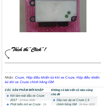
Nhãn:
Cruze
,
Hộp điều khiển túi khí xe Cruze
,
Hộp điều khiển
túi khí xe Cruze chính hãng GM
CÁC SẢN PHẨM MỚI NHẬP
Không có bài viết cũ nào cùng
chủ đề
Két làm mát dầu xe Cruze
2017
Dây cao áp xe Cruze 1.6
-
13-Nov-2020
Phớt biến mô xe Cruze
chính hãng GM
-
28-
-
24-Nov-2015