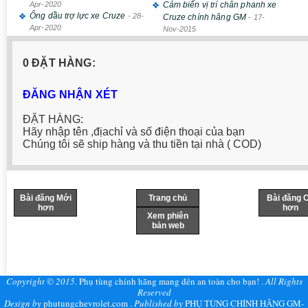
Apr-2020
Cảm biến vị trí chân phanh xe
Ống dầu trợ lực xe Cruze
-
28-
Cruze chính hãng GM
-
17-
Apr-2020
Nov-2015
0 ĐẶT HÀNG:
ĐĂNG NHẬN XÉT
ĐẶT HÀNG:
Hãy nhập tên ,địachỉ và số điện thoại của bạn
Chúng tôi sẽ ship hàng và thu tiền tại nhà ( COD)
Bài đăng Mới
Trang chủ
Bài đăng 
hơn
hơn
Xem phiên
bản web
Copyright © 2015
.
Phụ tùng chính hãng mang đến an toàn cho bạn!
.
All Rights
Reserved
Design by
phutungchevrolet.com
.
Published by
PHỤ TÙNG CHÍNH HÃNG GM-