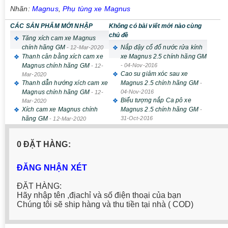
Nhãn:
Magnus
,
Phụ tùng xe Magnus
CÁC SẢN PHẨM MỚI NHẬP
Không có bài viết mới nào cùng
chủ đề
Tăng xích cam xe Magnus
chính hãng GM
Nắp đậy cổ đổ nước rửa kính
-
12-Mar-2020
Thanh cân bằng xích cam xe
xe Magnus 2.5 chính hãng GM
Magnus chính hãng GM
-
04-Nov-2016
-
12-
Cao su giảm xóc sau xe
Mar-2020
Thanh dẫn hướng xích cam xe
Magnus 2.5 chính hãng GM
-
Magnus chính hãng GM
04-Nov-2016
-
12-
Biểu tượng nắp Ca pô xe
Mar-2020
Xích cam xe Magnus chính
Magnus 2.5 chính hãng GM
-
hãng GM
31-Oct-2016
-
12-Mar-2020
0 ĐẶT HÀNG:
ĐĂNG NHẬN XÉT
ĐẶT HÀNG:
Hãy nhập tên ,địachỉ và số điện thoại của bạn
Chúng tôi sẽ ship hàng và thu tiền tại nhà ( COD)