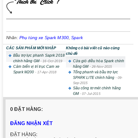
Nhãn:
Phụ tùng xe Spark M300
,
Spark
CÁC SẢN PHẨM MỚI NHẬP
Không có bài viết cũ nào cùng
chủ đề
Bầu trợ lực phanh Saprk 2018
chính hãng GM
Cửa gió điều hòa Spark chính
-
16-Oct-2019
Cảm biến vị trí trục Cam xe
hãng GM
-
26-Nov-2015
Spark M200
Tổng phanh và bầu trợ lực
-
17-Apr-2018
SPARK LITE chính hãng
-
09-
Sep-2015
Sâu công tơ mét chính hãng
GM
-
07-Jul-2015
0 ĐẶT HÀNG:
ĐĂNG NHẬN XÉT
ĐẶT HÀNG: