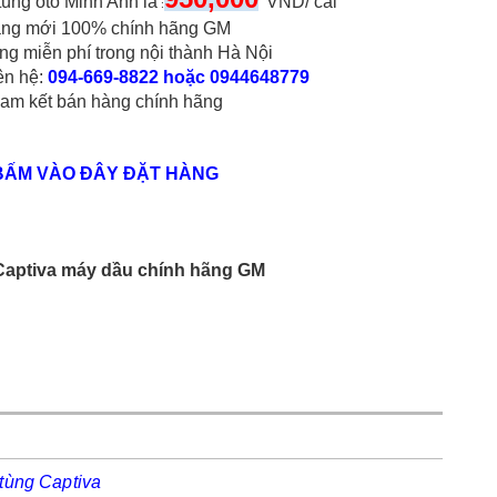
tùng oto Minh Anh là
VND/ cái
:
ng mới 100% chính hãng GM
ng miễn phí trong nội thành Hà Nội
iên hệ:
094-669-8822 hoặc 0944648779
am kết bán hàng chính hãng
BẤM VÀO ĐÂY ĐẶT HÀNG
e Captiva máy dầu chính hãng GM
tùng Captiva