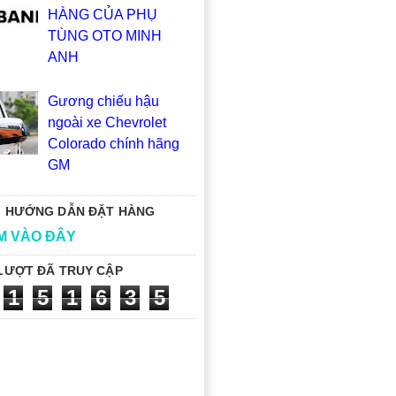
HÀNG CỦA PHỤ
TÙNG OTO MINH
ANH
Gương chiếu hậu
ngoài xe Chevrolet
Colorado chính hãng
GM
 HƯỚNG DẪN ĐẶT HÀNG
M VÀO ĐÂY
LƯỢT ĐÃ TRUY CẬP
1
5
1
6
3
5