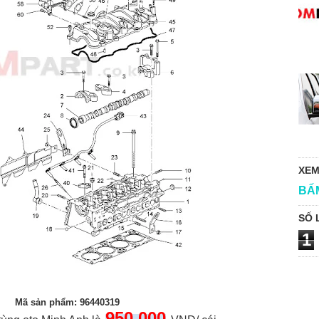
XEM
BẤ
SỐ 
1
Mã sản phẩm: 96440319
95
0
,000