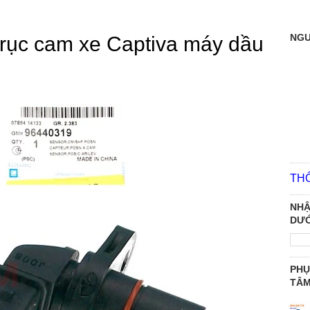
NGƯ
 trục cam xe Captiva máy dầu
TH
NHẬ
DƯỚ
PHỤ
TÂ