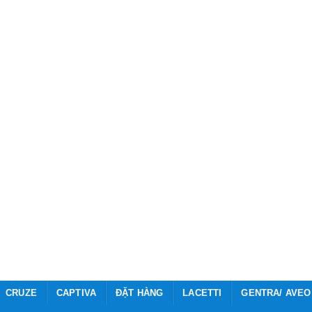
CRUZE
CAPTIVA
ĐẶT HÀNG
LACETTI
GENTRA/ AVEO