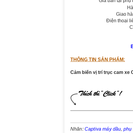
Giá bán tại phụ 
Hà
Giao hà
Điện thoại l
C
THÔNG TIN SẢN PHẨM:
Cảm biến vị trí trục cam x
Nhãn:
Captiva máy dầu
,
phụ 