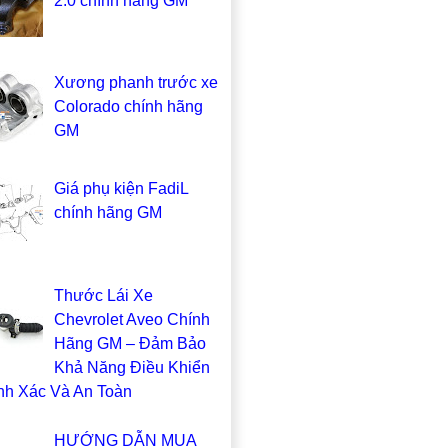
2.0 chính hãng GM
Xương phanh trước xe
Colorado chính hãng
GM
Giá phụ kiện FadiL
chính hãng GM
Thước Lái Xe
Chevrolet Aveo Chính
Hãng GM – Đảm Bảo
Khả Năng Điều Khiển
nh Xác Và An Toàn
HƯỚNG DẪN MUA