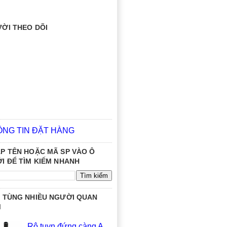
ỜI THEO DÕI
ÔNG TIN ĐẶT HÀNG
P TÊN HOẶC MÃ SP VÀO Ô
I ĐỂ TÌM KIẾM NHANH
 TÙNG NHIỀU NGƯỜI QUAN
M
Rô tuyn đứng càng A