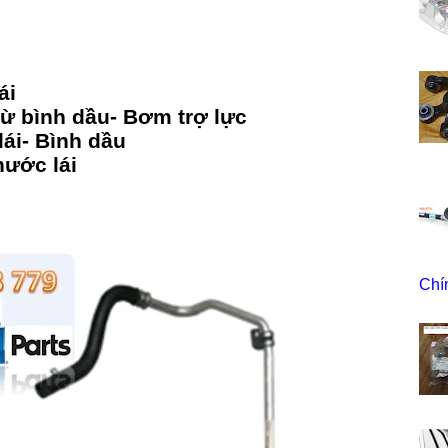
ái
từ
bình
dầu
-
B
ơm
trợ
lực
lái
-
Bình
dầu
hước
lái
Chí