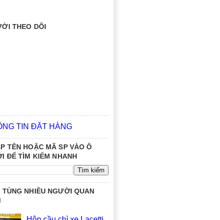
ỜI THEO DÕI
ÔNG TIN ĐẶT HÀNG
P TÊN HOẶC MÃ SP VÀO Ô
I ĐỂ TÌM KIẾM NHANH
 TÙNG NHIỀU NGƯỜI QUAN
M
Hộp cầu chì xe Lacetti