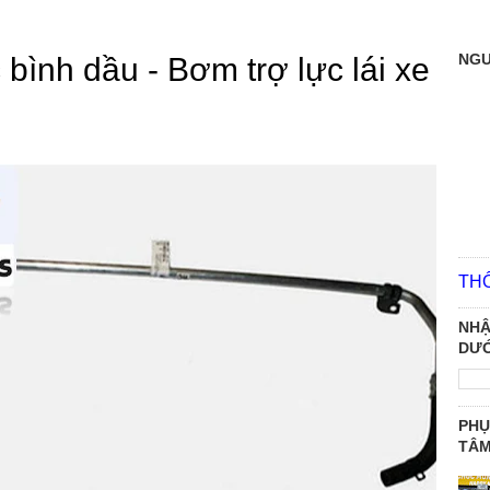
NGƯ
 bình dầu - Bơm trợ lực lái xe
TH
NHẬ
DƯỚ
PHỤ
TÂ