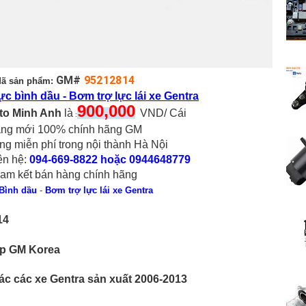
GM#
95212814
ã sản phẩm:
ực bình dầu - Bơm trợ lực lái xe Gentra
90
0
,000
to Minh Anh
là
VND/ Cái
:
ng mới 100% chính hãng GM
ng miễn phí trong nội thành Hà Nội
iên hệ:
094-669-8822 hoặc 0944648779
am kết bán hàng chính hãng
Bình dầu
-
Bơm trợ lực lái xe Gentra
14
ếp GM Korea
ác các xe Gentra sản xuất 2006-2013