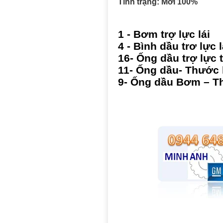
Tình trạng: Mới 100%
1 -
B
ơm
trợ
lực
lái
4 -
Bình
dầu
trơ
lực
l
16- Ống
dầu
trợ
lực
11-
Ống
dầu
-
Thước
9-
Ống
dầu
Bơm
–
T