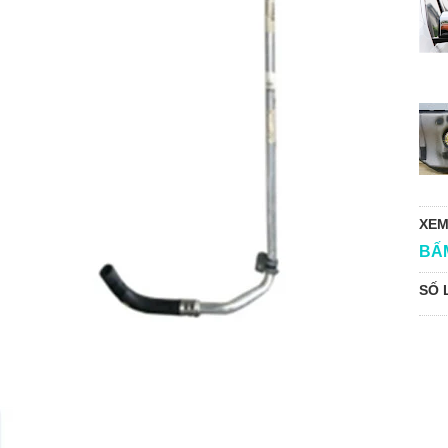
XEM
BẤ
SỐ 