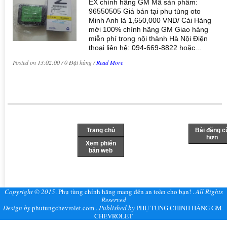
EX chính hãng GM Mã sản phẩm:
96550505 Giá bán tại phụ tùng oto
Minh Anh là 1,650,000 VND/ Cái Hàng
mới 100% chính hãng GM Giao hàng
miễn phí trong nội thành Hà Nội Điện
thoại liên hệ: 094-669-8822 hoặc...
Posted on 13:02:00 / 0 Đặt hàng /
Read More
Trang chủ
Bài đăng c
hơn
Xem phiên
bản web
Copyright © 2015
.
Phụ tùng chính hãng mang đến an toàn cho bạn!
.
All Rights
Reserved
Design by
phutungchevrolet.com
.
Published by
PHỤ TÙNG CHÍNH HÃNG GM-
CHEVROLET