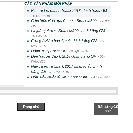
CÁC SẢN PHẨM MỚI NHẬP
Bầu trợ lực phanh Saprk 2018 chính hãng GM
-
16-Oct-2019
Cảm biến vị trí trục Cam xe Spark M200
-
17-Apr-
2018
La giăng đúc xe Spark M300 chính hãng GM
-
16-Nov-2016
Cửa gió điều hòa Spark chính hãng GM
-
26-
Nov-2015
Hông xe Spark M300
-
28-Apr-2020
Đèn hậu xe Saprk 2018 chính hãng GM
-
03-
Feb-2020
Nắp ca pô xe Spark 2017 nhập khẩu chính
hãng GM
-
07-Dec-2019
Hộp điều khiển túi khí Spark M300
-
04-Sep-2019
Trang chủ
Bài đăng Cũ
hơn