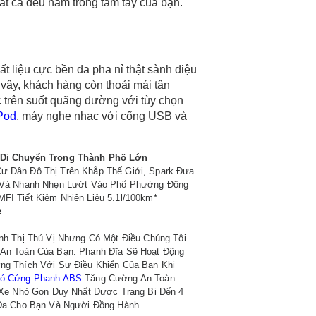
ất cả đều nằm trong tầm tay của bạn.
ất liệu cực bền da pha nỉ thật sành điệu
vậy, khách hàng còn thoải mái tận
trên suốt quãng đường với tùy chọn
iPod
, máy nghe nhạc với cổng USB và
 Di Chuyển Trong Thành Phố Lớn
 Dân Đô Thị Trên Khắp Thế Giới, Spark Đưa
 Và Nhanh Nhẹn Lướt Vào Phố Phường Đông
I Tiết Kiệm Nhiên Liệu 5.1l/100km*
e
nh Thị Thú Vị Nhưng Có Một Điều Chúng Tôi
An Toàn Của Bạn. Phanh Đĩa Sẽ Hoạt Động
ng Thích Với Sự Điều Khiển Của Bạn Khi
Bó Cứng Phanh ABS
Tăng Cường An Toàn.
 Xe Nhỏ Gọn Duy Nhất Được Trang Bị Đến 4
 Đa Cho Bạn Và Người
Đồng Hành