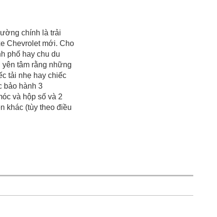
ường chính là trải
xe Chevrolet mới. Cho
nh phố hay chu du
n yên tâm rằng những
c tải nhẹ hay chiếc
c bảo hành 3
óc và hộp số và 2
 khác (tùy theo điều