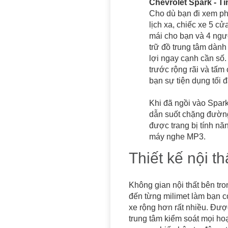
Chevrolet Spark - T
Cho dù bạn đi xem phim
lịch xa, chiếc xe 5 cử
mái cho bạn và 4 ngườ
trữ đồ trung tâm dành
lợi ngay cạnh cần số.
trước rộng rãi và tấm
bạn sự tiện dụng tối 
Khi đã ngồi vào Spark
dẫn suốt chặng đường 
được trang bị tính n
máy nghe MP3.
Thiết kế nội th
Không gian nội thất bên tro
đến từng milimet làm bạn c
xe rộng hơn rất nhiều. Đượ
trung tâm kiểm soát mọi hoạ