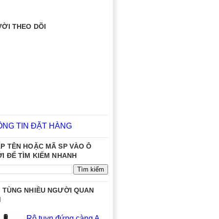
ỜI THEO DÕI
ÔNG TIN ĐẶT HÀNG
P TÊN HOẶC MÃ SP VÀO Ô
I ĐỂ TÌM KIẾM NHANH
 TÙNG NHIỀU NGƯỜI QUAN
M
Rô tuyn đứng càng A