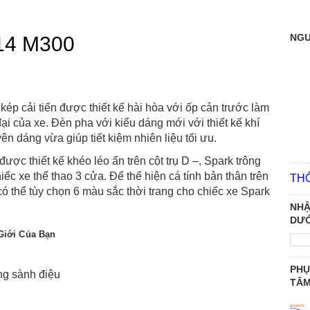
NGƯ
14 M300
 kép cải tiến được thiết kế hài hòa với ốp cản trước làm
i của xe. Đèn pha với kiểu dáng mới với thiết kế khí
ên dáng vừa giúp tiết kiệm nhiên liệu tối ưu.
ợc thiết kế khéo léo ẩn trên cột trụ D –, Spark trông
iếc xe thể thao 3 cửa. Để thể hiện cá tính bản thân trên
TH
 thể tùy chọn 6 màu sắc thời trang cho chiếc xe Spark
NHẬ
DƯỚ
Giới Của Bạn
PHỤ
TÂ