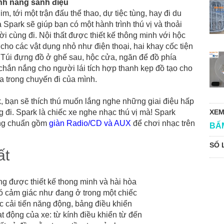
ính năng sành điệu
, tới một trận đấu thể thao, dự tiệc tùng, hay đi du
a Spark sẽ giúp bạn có một hành trình thú vị và thoải
i cùng đi. Nội thất được thiết kế thông minh với hộc
 cho các vật dụng nhỏ như điện thoại, hai khay cốc tiện
 Túi đựng đồ ở ghế sau, hộc cửa, ngăn để đồ phía
 chắn nắng cho người lái tích hợp thanh kẹp đồ tạo cho
đa trong chuyến đi của mình.
, bạn sẽ thích thú muốn lắng nghe những giai điệu hấp
đi. Spark là chiếc xe nghe nhạc thú vị mà! Spark
XEM
ăng chuẩn gồm
giàn Radio/CD và AUX
để chơi nhạc trên
BẤ
SỐ 
ất
ng được thiết kế thong minh và hài hòa
ó cảm giác như đang ở trong một chiếc
c cải tiến năng động, bảng điều khiển
t động của xe: từ kính điều khiển từ đến