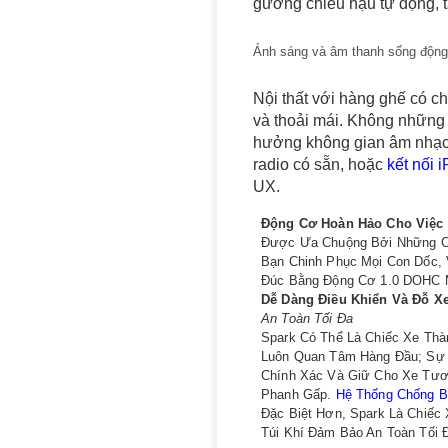
gương chiếu hậu tự động, t
Ánh sáng và âm thanh sống động
Nội thất với hàng ghế có ch
và thoải mái. Không những 
hưởng không gian âm nhạc 
radio có sẵn, hoặc
kết nối 
UX.
Động Cơ Hoàn Hảo Cho Việc
Được Ưa Chuộng Bởi Những Cư
Bạn Chinh Phục Mọi Con Dốc,
Đúc Bằng Động Cơ 1.0 DOHC MF
Dễ Dàng Điều Khiển Và Đỗ X
An Toàn Tối Đa
Spark Có Thể Là Chiếc Xe Thà
Luôn Quan Tâm Hàng Đầu; Sự 
Chính Xác Và Giữ Cho Xe Tươ
Phanh Gấp.
Hệ Thống Chống 
Đặc Biệt Hơn, Spark Là Chiếc
Túi Khí Đảm Bảo An Toàn Tối