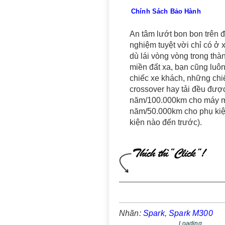
Chính Sách Bảo Hành
An tâm lướt bon bon trên đ
nghiệm tuyệt vời chỉ có ở 
dù lái vòng vòng trong thà
miền đất xa, bạn cũng luô
chiếc xe khách, những chiế
crossover hay tải đều đượ
năm/100.000km cho máy m
năm/50.000km cho phụ kiện
kiện nào đến trước).
Nhãn:
Spark
,
Spark M300
Loading...