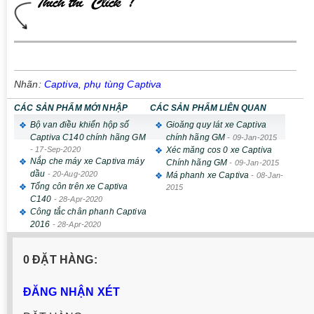
Nhãn:
Captiva
,
phụ tùng Captiva
CÁC SẢN PHẨM MỚI NHẬP
CÁC SẢN PHẨM LIÊN QUAN
Bộ van điều khiển hộp số
Gioăng quy lát xe Captiva
Captiva C140 chính hãng GM
chính hãng GM
-
09-Jan-2015
-
17-Sep-2020
Xéc măng cos 0 xe Captiva
Nắp che máy xe Captiva máy
Chính hãng GM
-
09-Jan-2015
dầu
-
20-Aug-2020
Má phanh xe Captiva
-
08-Jan-
Tổng côn trên xe Captiva
2015
C140
-
28-Apr-2020
Công tắc chân phanh Captiva
2016
-
28-Apr-2020
0 ĐẶT HÀNG:
ĐĂNG NHẬN XÉT