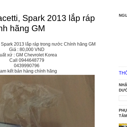
NGƯ
acetti, Spark 2013 lắp ráp
ính hãng GM
i, Spark 2013 lắp ráp trong nước Chính hãng GM
Giá : 80,000 VND
uất xứ : GM Chevrolet Korea
Call 0944648779
0439990796
am kết bán hàng chính hãng
TH
NHẬ
DƯỚ
PHỤ
TÂ