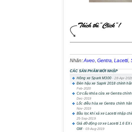
Nhãn:
Aveo
,
Gentra
,
Lacetti
,
CÁC SẢN PHẨM MỚI NHẬP
Hông xe Spark M300
-
28-Apr-202
Đèn hậu xe Saprk 2018 chính h
Feb-2020
Cơ cấu khóa cửa xe Gentra chín
Dec-2019
Lốc điều hòa xe Gentra chính h
Nov-2019
Bầu lọc khí xả xe Lacetti nhập c
25-Sep-2019
Giá đỡ động cơ xe Lacetti 1.6 EX
GM
-
03-Aug-2019