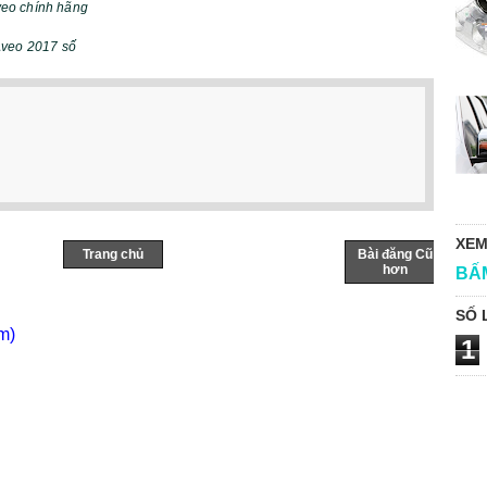
eo chính hãng
Aveo 2017 số
XEM
Trang chủ
Bài đăng Cũ
hơn
BẤ
SỐ 
m)
1