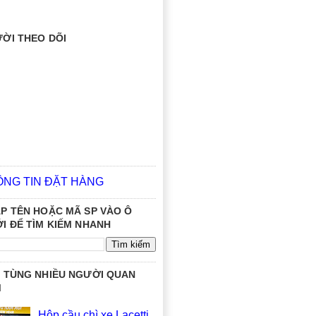
ỜI THEO DÕI
ÔNG TIN ĐẶT HÀNG
P TÊN HOẶC MÃ SP VÀO Ô
I ĐỂ TÌM KIẾM NHANH
 TÙNG NHIỀU NGƯỜI QUAN
M
Hộp cầu chì xe Lacetti