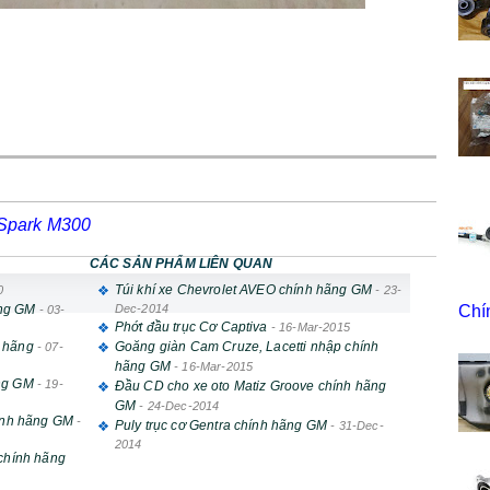
Spark M300
CÁC SẢN PHẨM LIÊN QUAN
Túi khí xe Chevrolet AVEO chính hãng GM
0
-
23-
ãng GM
Dec-2014
Chí
-
03-
Phớt đầu trục Cơ Captiva
-
16-Mar-2015
h hãng
Goăng giàn Cam Cruze, Lacetti nhập chính
-
07-
hãng GM
-
16-Mar-2015
ãng GM
-
19-
Đầu CD cho xe oto Matiz Groove chính hãng
GM
-
24-Dec-2014
hính hãng GM
-
Puly trục cơ Gentra chính hãng GM
-
31-Dec-
2014
 chính hãng