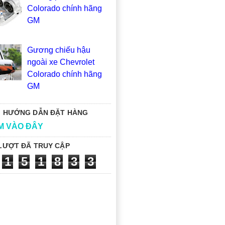
Colorado chính hãng
GM
Gương chiếu hậu
ngoài xe Chevrolet
Colorado chính hãng
GM
 HƯỚNG DẪN ĐẶT HÀNG
M VÀO ĐÂY
LƯỢT ĐÃ TRUY CẬP
1
5
1
8
3
3